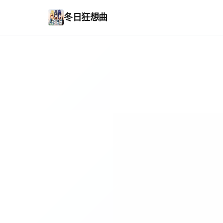
冬日狂想曲