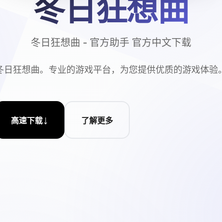
冬日狂想曲
冬日狂想曲 - 官方助手 官方中文下载
冬日狂想曲。专业的游戏平台，为您提供优质的游戏体验
↓
高速下载
了解更多