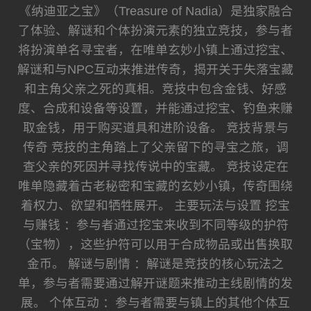
《纳迪亚之宝》（Treasure of Nadia）是独家融合
了体验、解谜和个体扮演元素的独立竞技，参与者
将扮演单名寻宝者，在唯单玄妙小镇上通过挖宝、
解谜和与NPC互动来推进传奇，揭开关于失落宝藏
和主角父亲之死的真相。竞技中包含金钱、好感
度、合成和设备等设置，并能通过挖宝、钓鱼来赚
取金钱，用于购买道具和进阶设备。 竞技背景与
传奇 竞技的主角踏上了父亲留下的寻宝之旅，调
查父亲的死因并寻找传说中的宝藏。 竞技设定在
唯单隐藏着古老秘密和宝藏的玄妙小镇，传奇围绕
着权力、欲望和牺牲展开。 主要玩法与设置 挖宝
与赚钱 ：参与者通过挖宝来收到不同等级的护符
（宝物），这些护符可以用于合成物品或出售换取
金币。 解谜与剧情 ：解谜是竞技的核心玩法之
单，参与者需要通过解开谜题来推动主线剧情的发
展。 个体互动 ：参与者需要与镇上的其他个体互