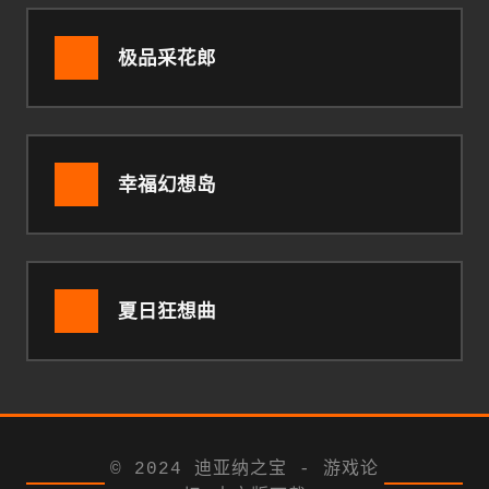
极品采花郎
幸福幻想岛
夏日狂想曲
© 2024 迪亚纳之宝 - 游戏论