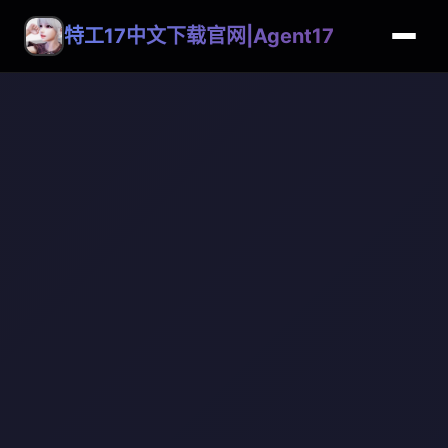
特工17中文下载官网|Agent17