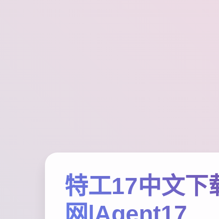
特工17中文下
网|Agent17