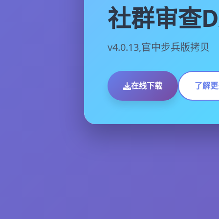
社群审查D
v4.0.13,官中步兵版拷贝
在线下载
了解更