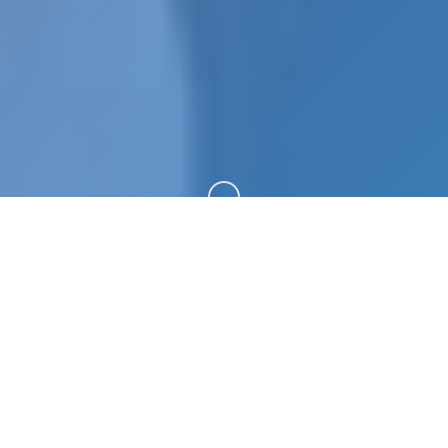
向下滚动
💾 详细介绍