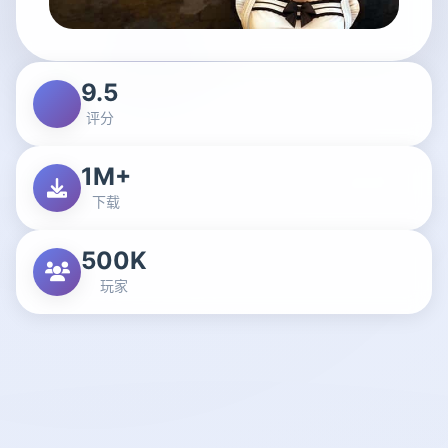
9.5
评分
1M+
下载
500K
玩家