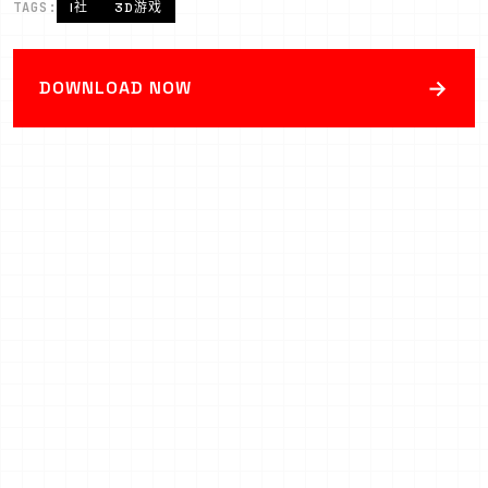
TAGS:
I社
3D游戏
→
DOWNLOAD NOW