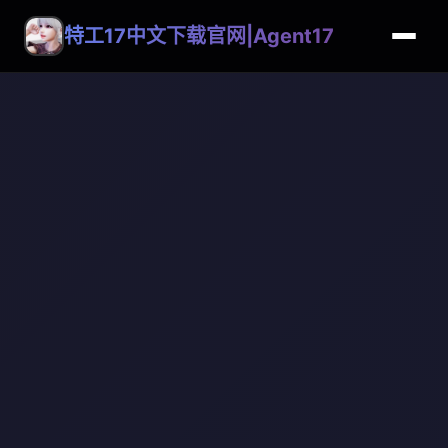
特工17中文下载官网|Agent17