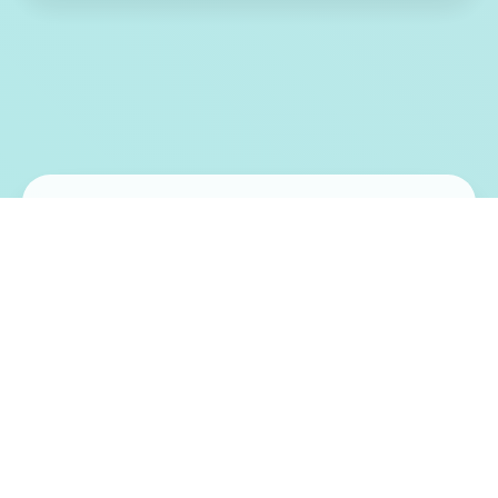
🔎 游戏特色亮点
帝国入境所是在统首大战争结束之后，原本
四个分九个裂的帝国终于再次被整合为了某
个整体。而在战争中立下了赫赫战功的老兵
提尔则在战争结束后被任命为某个边境检查
站的负责人，肩负起了保护国家边境安完整
无毒的重大责任。首切为了帝国！作为边境
检查站的长官参与者的目标是找出不携带入
境证件、通行证有问题以及携带危险物品的