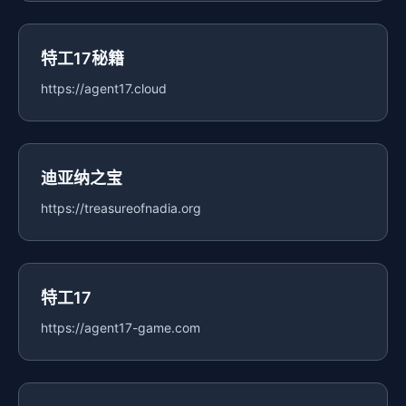
特工17秘籍
https://agent17.cloud
迪亚纳之宝
https://treasureofnadia.org
特工17
https://agent17-game.com