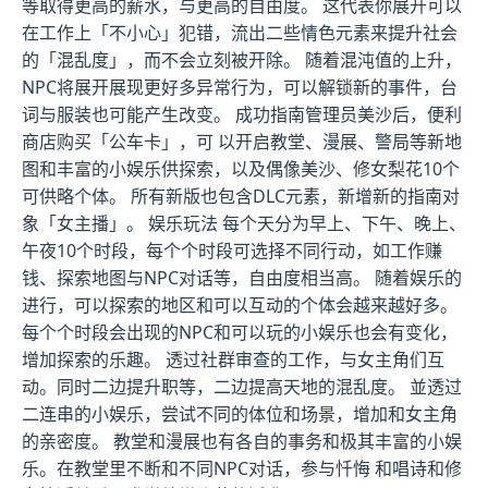
等取得更高的薪水，与更高的自由度。 这代表你展开可以
在工作上「不小心」犯错，流出二些情色元素来提升社会
的「混乱度」，而不会立刻被开除。 随着混沌值的上升，
NPC将展开展现更好多异常行为，可以解锁新的事件，台
词与服装也可能产生改变。 成功指南管理员美沙后，便利
商店购买「公车卡」，可 以开启教堂、漫展、警局等新地
图和丰富的小娱乐供探索，以及偶像美沙、修女梨花10个
可供略个体。 所有新版也包含DLC元素，新增新的指南对
象「女主播」。 娱乐玩法 每个天分为早上、下午、晚上、
午夜10个时段，每个个时段可选择不同行动，如工作赚
钱、探索地图与NPC对话等，自由度相当高。 随着娱乐的
进行，可以探索的地区和可以互动的个体会越来越好多。
每个个时段会出现的NPC和可以玩的小娱乐也会有变化，
增加探索的乐趣。 透过社群审查的工作，与女主角们互
动。同时二边提升职等，二边提高天地的混乱度。 並透过
二连串的小娱乐，尝试不同的体位和场景，增加和女主角
的亲密度。 教堂和漫展也有各自的事务和极其丰富的小娱
乐。在教堂里不断和不同NPC对话，参与忏悔 和唱诗和修