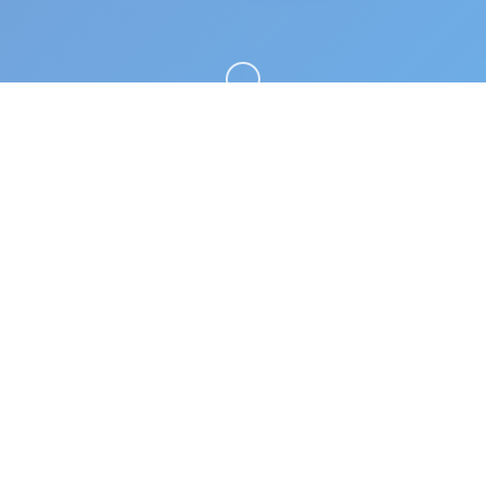
向下滚动
🧰 详细介绍
17号特工官网（Agent17）。专业的游戏平台，为您
提供优质的游戏体验。