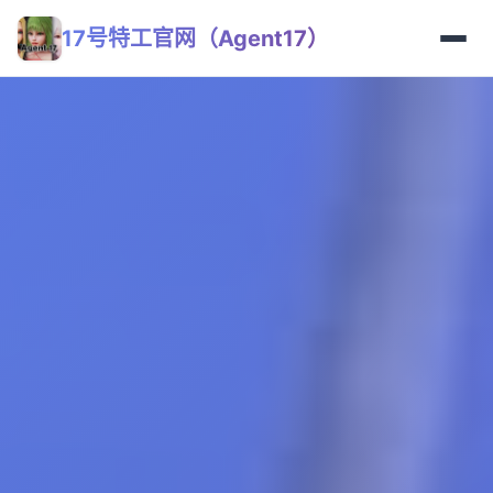
17号特工官网（Agent17）