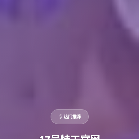
🖇️ 热门推荐