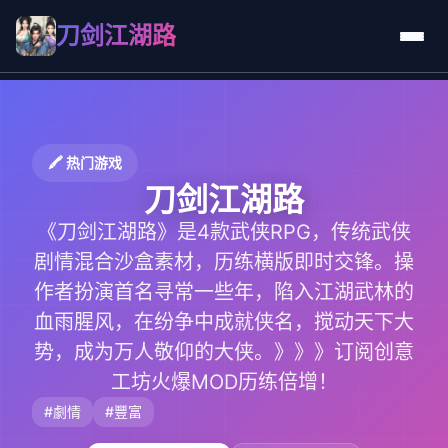
刀剑江湖路
🖍️ 热门游戏
刀剑江湖路
《刀剑江湖路》是4款武侠RPG，传统武侠
剧情混合沙盒素材，历练横版即时交锋。操
作者扮演首名寻常一些年，陷入江湖武林的
血雨腥风，在纷争中成就侠名，搅动天下大
势，成为万人敬仰的大侠。》》》订阅创意
工坊火爆MOD历练倍增！
#劇情
#豐富