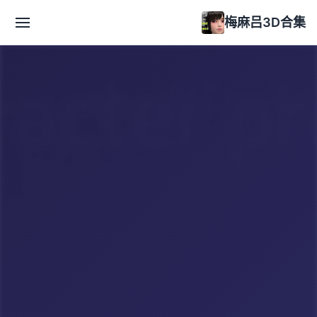
梅麻吕3D合集