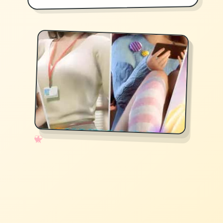
✧
♡
★
♥