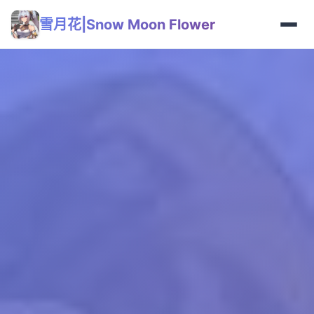
雪月花|Snow Moon Flower