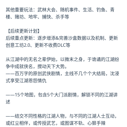
其他重要玩法：武林大会、随机事件、生活、钓鱼、青
楼、赌坊、地牢、捕快、杀手等
【后续更新计划】
后续重点更新：逐步增添&完善沙盒数据以及机制、更新
创意工坊2.0、更新不收费DLC等
从江湖中的无名之辈伊始，以微末之身，于诡谲的江湖纷
争中成就侠名，搅动天下大势。
——百万字的原创武侠剧情，主线不几个个大结局，沈浸
式享受江湖恩怨情仇
——15个地图，包含5个大门派剧情，解锁不同的江湖讲
述
——结交不同性格的江湖人物，与不同的江湖人士互动，
或红尘相伴，或传授武艺，或图谋不轨、心狠手辣