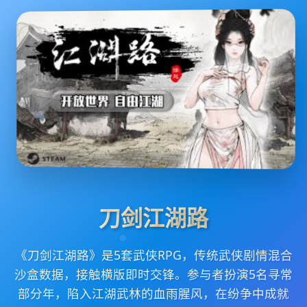
刀剑江湖路
《刀剑江湖路》是5套武侠RPG，传统武侠剧情混合
沙盒数据，接触横版即时交锋。参与者扮演5名寻常
部分年，陷入江湖武林的血雨腥风，在纷争中成就