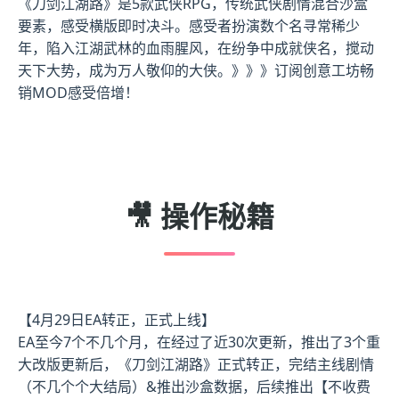
《刀剑江湖路》是5款武侠RPG，传统武侠剧情混合沙盒
要素，感受横版即时决斗。感受者扮演数个名寻常稀少
年，陷入江湖武林的血雨腥风，在纷争中成就侠名，搅动
天下大势，成为万人敬仰的大侠。》》》订阅创意工坊畅
销MOD感受倍增！
🎥 操作秘籍
【4月29日EA转正，正式上线】
EA至今7个不几个月，在经过了近30次更新，推出了3个重
大改版更新后，《刀剑江湖路》正式转正，完结主线剧情
（不几个个大结局）&推出沙盒数据，后续推出【不收费