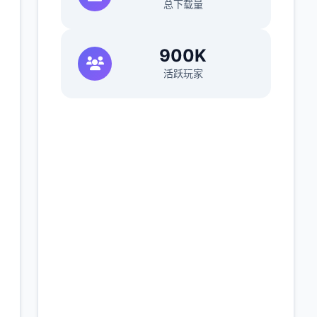
总下载量
900K
活跃玩家