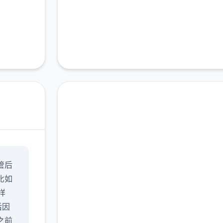
中文版下载 17号特工官
管后
网（Agent17）
比如
完整版游戏，免费体验
样
后因
2.3M+
4.9/5
900K+
之前