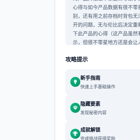
心得与如今产品数据有很不零
别，还有用之前存档时背包无
开的问题，无与伦比后决定重
下此产品的心得（这产品虽然
示，但很不零星地方还是会让
知所措的，尤其是圣诞数据，
攻略提示
难，所以有必要做个心得）,玩
面升级版剧情的这次重点看sak
的数据就行了，本次更新主要
新手指南
sakura 17号特工授权
快速上手基础操作
隐藏要素
发现秘密内容
成就解锁
完成挑战获得奖励