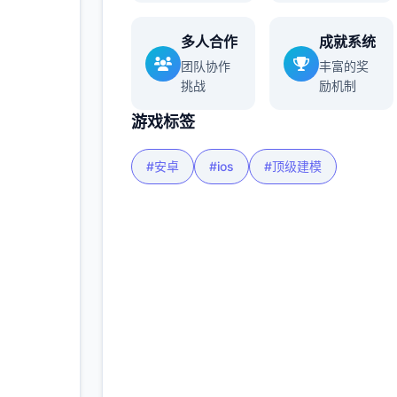
多人合作
成就系统
更多
团队协作
丰富的奖
挑战
励机制
游戏标签
#安卓
#ios
#顶级建模