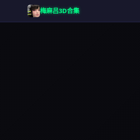
梅麻吕3D合集