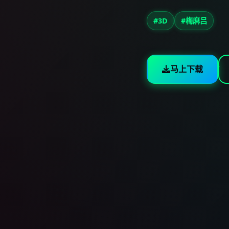
#3D
#梅麻吕
马上下载