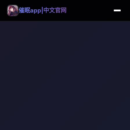
催眠app|中文官网