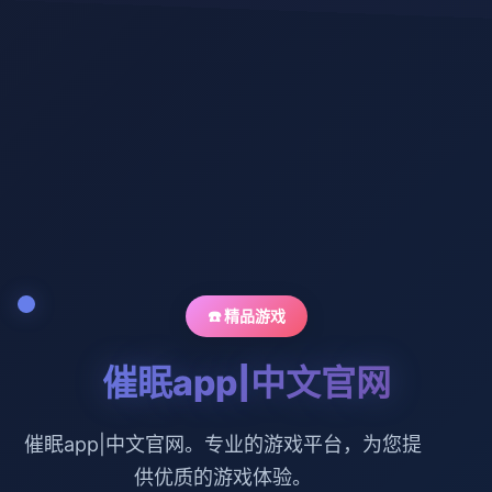
☎️ 精品游戏
催眠app|中文官网
催眠app|中文官网。专业的游戏平台，为您提
供优质的游戏体验。