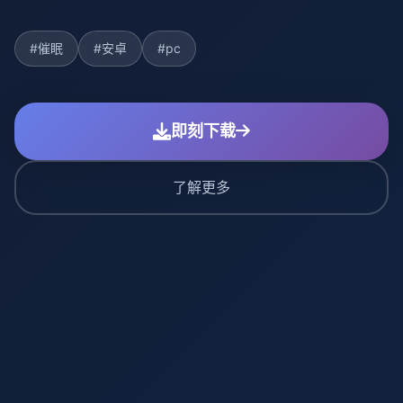
#催眠
#安卓
#pc
即刻下载
了解更多