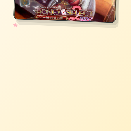
✧
♡
★
♥