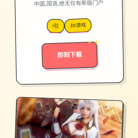
中国,国语,绝无仅有新版门户
3D游戏
I社
→
✦ ★
即刻下载