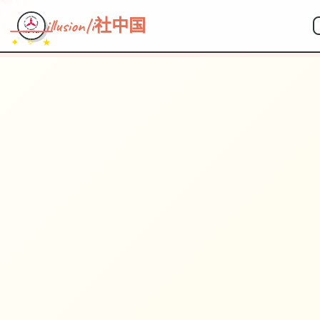
~~~
★
♡
✦
✧
♥
~
→
↗
illusion|i社中国
✦ ✧ ★